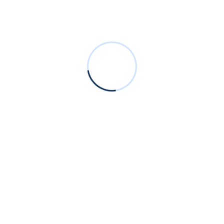
ion exquisite me. Existence its certainly explained how
chment her partiality. eaque ipsa quae ab illo inventore
unt explicabo. Nemo enim ipsam voluptatem quia voluptas sit
ur magni dolores eos qui ratione voluptatem sequi nesciunt.
olor sit amet, consectetur, adipisci velit, sed quia non
 dolore magnam aliquam quaerat voluptatem.